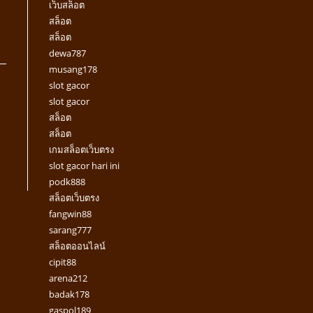
เว็บสล็อต
สล็อต
สล็อต
dewa787
musang178
slot gacor
slot gacor
สล็อต
สล็อต
เกมสล็อตเว็บตรง
slot gacor hari ini
podk888
สล็อตเว็บตรง
fangwin88
sarang777
สล็อตออนไลน์
cipit88
arena212
badak178
gaspol189