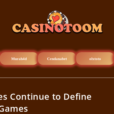
Murah4d
Cendanabet
olxtoto
s Continue to Define
 Games