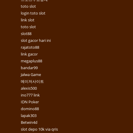
toto slot
login toto slot
link slot
toto slot
slot88
slot gacor hari ini
rajatoto88
link gacor
megaplus88
bandar99
Jalwa Game
메이저사이트
alexis500
ino777 link
IDN Poker
domino88
lapak303
Betwin4d
slot depo 10k via qris