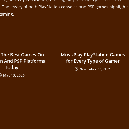
. The legacy of both PlayStation consoles and PSP games highlights
 gaming.
g The Best Games On
Must-Play PlayStation Games
on And PSP Platforms
for Every Type of Gamer
Today
November 23, 2025
May 13, 2026