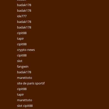
badak178
badak178
ide777
badak178
badak178
cipit88
tapir
cipit88
crypto news
cipit88
slot
fangwin
badak178
marettoto
site de paris sportif
cipit88
tapir
marettoto
slot cipit88