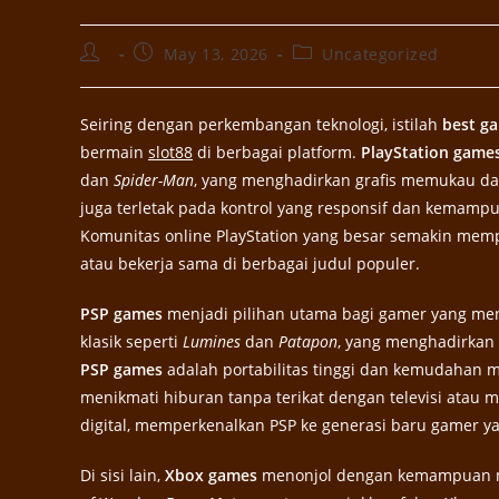
May 13, 2026
Uncategorized
Seiring dengan perkembangan teknologi, istilah
best g
bermain
slot88
di berbagai platform.
PlayStation game
dan
Spider-Man
, yang menghadirkan grafis memukau d
juga terletak pada kontrol yang responsif dan kemamp
Komunitas online PlayStation yang besar semakin mem
atau bekerja sama di berbagai judul populer.
PSP games
menjadi pilihan utama bagi gamer yang men
klasik seperti
Lumines
dan
Patapon
, yang menghadirkan 
PSP games
adalah portabilitas tinggi dan kemudahan 
menikmati hiburan tanpa terikat dengan televisi atau 
digital, memperkenalkan PSP ke generasi baru gamer ya
Di sisi lain,
Xbox games
menonjol dengan kemampuan mult