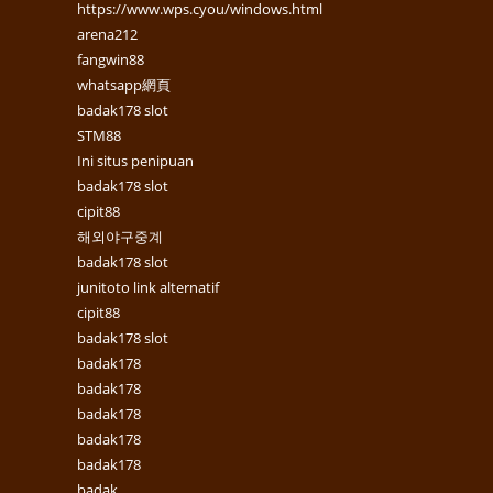
https://www.wps.cyou/windows.html
arena212
fangwin88
whatsapp網頁
badak178 slot
STM88
Ini situs penipuan
badak178 slot
cipit88
해외야구중계
badak178 slot
junitoto link alternatif
cipit88
badak178 slot
badak178
badak178
badak178
badak178
badak178
badak