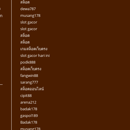
สล็อต
m
dewa787
in
musang178
slot gacor
slot gacor
สล็อต
สล็อต
เกมสล็อตเว็บตรง
slot gacor hari ini
podk888
สล็อตเว็บตรง
fangwin88
sarang777
สล็อตออนไลน์
cipit88
arena212
badak178
gaspol189
Badak178
musang178