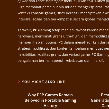
of War
dan
Forza Motorsport
menunjukkan fokus Xbox pad
juga membuat pemain lebih mudah mengeksplorasi ratu
konteks
console games
, Xbox berhasil menciptakan e
interaksi sosial, dan berkompetisi secara global, menj
Terakhir,
PC Gaming
tetap menjadi favorit karena men
hardware, menikmati grafis ultra-high, dan memodifika
memperlihatkan potensi PC dalam menghadirkan dunia 
strategi, modifikasi, dan konten tambahan membuat pen
fleksibilitas, kualitas grafis, dan variasi game,
PC Gamin
pengalaman bermain penuh kebebasan dan imersif.
YOU MIGHT ALSO LIKE
Why PSP Games Remain
Bes
Beloved in Portable Gaming
Generatio
History
Gam