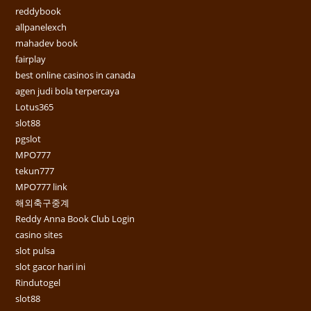
reddybook
allpanelexch
mahadev book
fairplay
best online casinos in canada
agen judi bola terpercaya
Lotus365
slot88
pgslot
MPO777
tekun777
MPO777 link
해외축구중계
Reddy Anna Book Club Login
casino sites
slot pulsa
slot gacor hari ini
Rindutogel
slot88