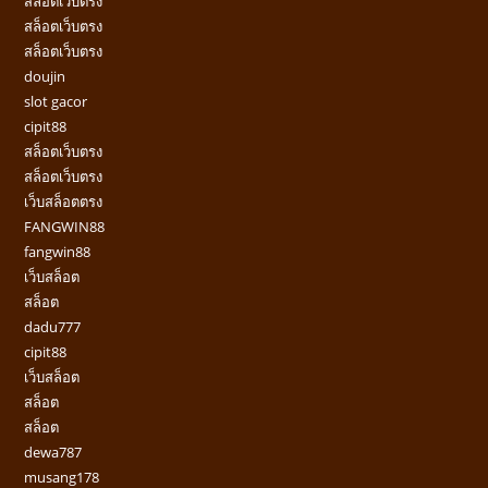
สล็อตเว็บตรง
สล็อตเว็บตรง
สล็อตเว็บตรง
doujin
slot gacor
cipit88
สล็อตเว็บตรง
สล็อตเว็บตรง
เว็บสล็อตตรง
FANGWIN88
fangwin88
เว็บสล็อต
สล็อต
dadu777
cipit88
เว็บสล็อต
สล็อต
สล็อต
dewa787
musang178