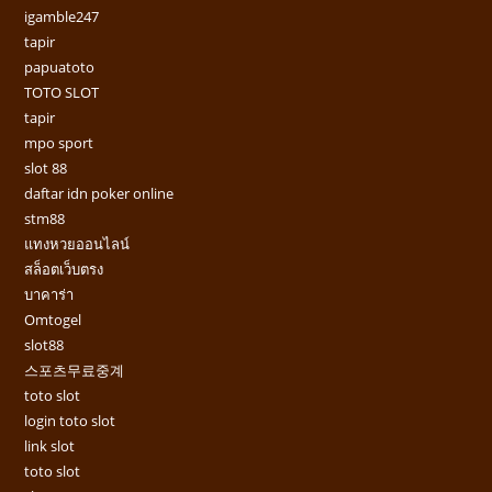
igamble247
tapir
papuatoto
TOTO SLOT
tapir
mpo sport
slot 88
daftar idn poker online
stm88
แทงหวยออนไลน์
สล็อตเว็บตรง
บาคาร่า
Omtogel
slot88
스포츠무료중계
toto slot
login toto slot
link slot
toto slot