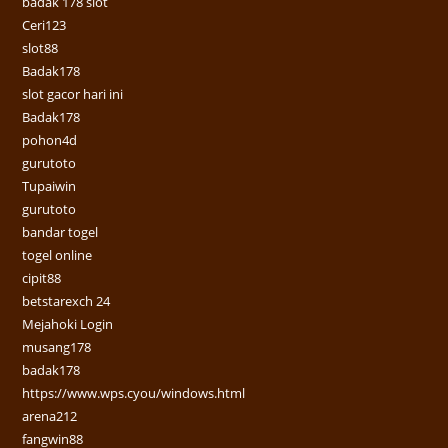
badak 178 slot
Ceri123
slot88
Badak178
slot gacor hari ini
Badak178
pohon4d
gurutoto
Tupaiwin
gurutoto
bandar togel
togel online
cipit88
betstarexch 24
Mejahoki Login
musang178
badak178
https://www.wps.cyou/windows.html
arena212
fangwin88