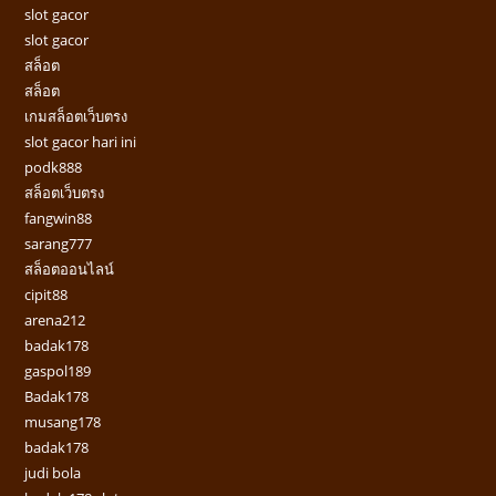
slot gacor
slot gacor
สล็อต
สล็อต
เกมสล็อตเว็บตรง
slot gacor hari ini
podk888
สล็อตเว็บตรง
fangwin88
sarang777
สล็อตออนไลน์
cipit88
arena212
badak178
gaspol189
Badak178
musang178
badak178
judi bola